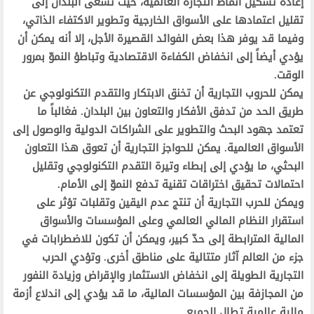
إعادة تشكيل أنماط التجارة العالمية، حيث تسعى البلدان إلى
تقليل اعتمادها على الأسواق الخارجية وتطوير الاكتفاء الذاتي،
وفيما قد يوفر هذا بعض الفوائد القصيرة الأجل، إلا أنه يمكن أن
يؤدي أيضاً إلى انخفاض الكفاءة الاقتصادية وتباطؤ النموّ بمرور
الوقت.
يمكن للحروب التجارية أن تخنق الابتكار والتقدم التكنولوجي عن
طريق الحد من تدفق الأفكار والتعاون بين البلدان. فغالباً ما
تعتمد جهود البحث والتطوير على الشراكات الدولية والوصول إلى
الأسواق العالمية. يمكن للحواجز التجارية أن تعوق هذا التعاون
البحثي، ما يؤدي إلى إبطاء وتيرة التقدم التكنولوجي وتقليل
احتمالات تحقيق اختراقات تقنية تدفع النموّ إلى الأمام.
ويمكن للحرب التجارية أن تنتج عدم اليقين وتقلبات تؤثر على
استقرار النظام المالي العالمي وعلى المؤسسات والأسواق
المالية المترابطة إلى حدّ كبير، ويمكن أن تكون للاضطرابات في
جزء من العالم آثار متتالية على مناطق أخرى. وتؤدي الحرب
التجارية الطويلة إلى انخفاض الاستثمار والإقراض وزيادة النفور
من المجازفة بين المؤسسات المالية، ما قد يؤدي إلى اندلاع أزمة
مالية عالمية تطال الجميع.