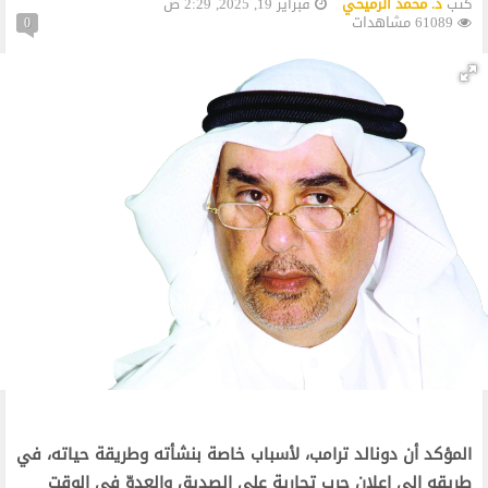
كتب
د. محمد الرميحي
فبراير 19, 2025, 2:29 ص
61089 مشاهدات
0
المؤكد أن دونالد ترامب، لأسباب خاصة بنشأته وطريقة حياته، في
طريقه إلى إعلان حرب تجارية على الصديق والعدوّ في الوقت