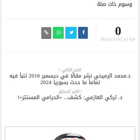
وسوم ذات صلة
0
مرة تم إعادة نشرها
الخبر التالي
د.محمد الرميحي نشر مقالًا في ديسمبر 2016 تنبأ فيه
تماماً ما حدث بسوريا 2024
الخبر السابق
د. تركي العازمي: كشف... «الحرامي المستتر»!