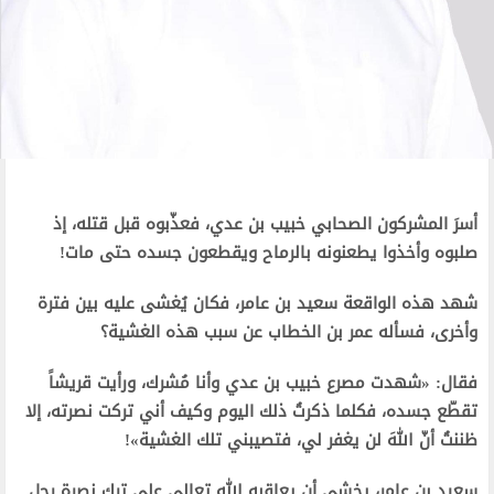
أسرَ المشركون الصحابي خبيب بن عدي، فعذّبوه قبل قتله، إذ
صلبوه وأخذوا يطعنونه بالرماح ويقطعون جسده حتى مات!
شهد هذه الواقعة سعيد بن عامر، فكان يُغشى عليه بين فترة
وأخرى، فسأله عمر بن الخطاب عن سبب هذه الغشية؟
فقال: «شهدت مصرع خبيب بن عدي وأنا مُشرك، ورأيت قريشاً
تقطّع جسده، فكلما ذكرتُ ذلك اليوم وكيف أني تركت نصرته، إلا
ظننتُ أنّ اللهَ لن يغفر لي، فتصيبني تلك الغشية»!
سعيد بن عامر، يخشى أن يعاقبه الله تعالى على ترك نصرة رجل