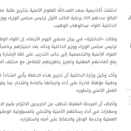
ول
البالغ عددهم 269 برعاية النائب الأول لرئيس مجلس ا
الداخلية اللواء عبدالوهاب الوهيب.
وقالت «الداخلية» في بيان صحفي اليوم الأربعاء، إن اللواء الوه
لرئيس مجلس الوزراء ووزير الداخلية وذلك بعد اجتيازهم برنامجاً 
اً
المواد الأمنية والتخصصية إلى جانب التدريب على لغة الإشارة 
رفع كفاءتهم المهنية وتعزيز جاهزيتهم للتعامل مع مختلف المو
وأكد وكيل وزارة الداخلية أن تخريج هذه الدفعة يأتي امتداداً 
وطنية مؤهلة قادرة على أداء واجباتها بكفاءة واقتدار، بما يع
العمل الأمني وتطوره.
وأضاف أن المرحلة المقبلة تتطلب من الخريجين الالتزام بقيم 
ومهارات في أداء رسالتهم الأمنية والتحلي بالمسؤولية الوطن
العملية وخدمة الوطن والحفاظ على أمنه واستقراره.