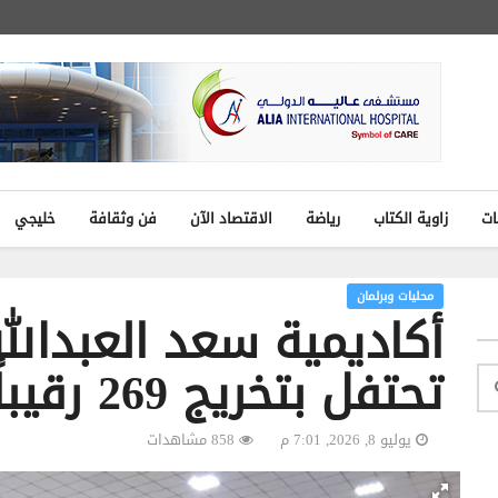
ات
زاوية الكتاب
رياضة
الاقتصاد الآن
فن وثقافة
خليجي
محليات وبرلمان
أكاديمية سعد العبدالله
تحتفل بتخريج 269 رقيباً أول
يوليو 8, 2026, 7:01 م
858 مشاهدات