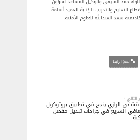
اللواء حمد المنيفي والوكيل المساعد لشؤون
طاع التعليم والتدريب بالإنابة العميد أسامة
يمية سعد العبدالله للعلوم الأمنية.
نسخ الرابط
ر التالي
شفى الرازي ينجح في تطبيق بروتوكول
عافي السريع في جراحات تبديل مفصل
كبة