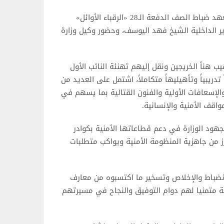
احتفلت أكاديمية سعد العبدالله للعلوم الأمنية بتخريج طلبة معهد ضباط الصف الدفعة الـ28 «الرقباء الأوائل»
لوزراء ووزير الداخلية الشيخ فهد اليوسف، وحضور وكيل وزارة
يب هنأ الخريجين ونقل إليهم تهنئة النائب الأول
تدريبياً وتأهيليهاً متكاملاً، اشتمل على العديد من
والإسعافات الأولية والفنون القتالية بما يسهم في
اقف الأمنية والإنسانية.
لجهود الوزارة في دعم قطاعاتها الأمنية بكوادر
زز من جاهزية المنظومة الأمنية ويواكب متطلبات
الانضباط والإخلاص وتسخير ما اكتسبوه من معارف
ية متمنيا لهم دوام التوفيق والنجاح في مسيرتهم