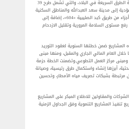
أعلنت وزارة الأشغال العامة استكمال خطة مشاريع تطوير شبكة الطرق السريعة في البلاد، والتي تشمل طرح 39
مؤدية إلى مدينة سعد العبدالله والمناطق السكنية
الجديدة، إضافة إلى تطوير وصلة «كبد ــ الصليبية الصناعية»، وأجزاء من طريق كبد الصليبية «604»، إضافة إلى
ع مستوى السلامة المرورية وتقليل الازدحام
ذه المشاريع ضمن خطتها السنوية لعقود التوريد
المالي 2026/2027، تمهيدا لطرحها خلال العام المالي الجاري والمقبل، ومنها مبنى
، ومبنى مركز العمل التطوعي.وتضمنت الخطة حزمة
تحتية، أبرزها إنشاء واستكمال طرق رئيسية، وصيانة
ال مرتبطة بشبكات تصريف مياه الأمطار، وتحسين
الشركات والمقاولين للاطلاع المبكر على المشاريع
 تنفيذ المشاريع التنموية وفق الجداول الزمنية