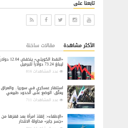
تابعنا على
الأكثر مشاهدة
مقالات ساخنة
«النفط الكويتي» ينخفض 12.04 دولار
ليبلغ 73.24 دولاراً للبرميل
عدد المشاهدات 816
استنفار عسكري في سوريا.. والعراق
يعلّق: الوضع على الحدود طبيعي
عدد المشاهدات 711
«الإطفاء»: إنقاذ امرأة بعد قفزها من
«جسر جابر» محاولة الانتحار