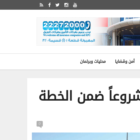
أمن وقضايا
محليات وبرلمان
غال» تطرح 39 مشروعاً ضمن الخطة
0