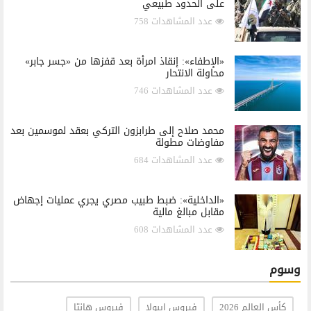
على الحدود طبيعي
عدد المشاهدات 758
«الإطفاء»: إنقاذ امرأة بعد قفزها من «جسر جابر»
محاولة الانتحار
عدد المشاهدات 746
محمد صلاح إلى طرابزون التركي بعقد لموسمين بعد
مفاوضات مطولة
عدد المشاهدات 684
«الداخلية»: ضبط طبيب مصري يجري عمليات إجهاض
مقابل مبالغ مالية
عدد المشاهدات 608
وسوم
كأس العالم 2026
فيروس إيبولا
فيروس هانتا