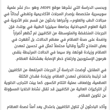
وبحسب الدراسة التي نشرها موقع MDPI، وهو «دار نشر علمية
سويسرية متخصصة بإصدار المجلات الأكاديمية وتغطي أبحاثاً في
مجالات الطب والعلوم»، وأجراها باحثون من قسم علم الأدوية في
كلية العلوم الصيدلانية بجامعة سيليزيا الطبية في بولندا، فإن
الجرعات المنخفضة والمتوسطة من الكافيين لم تُظهر أضراراً
واضحة على صحة العظام في معظم الحالات، بل أظهرت في
بعض النماذج تأثيراً وقائياً محتملاً تمثل في تحسين تمعدن
العظام وزيادة قوتها، ولا سيما في الحالات المرتبطة بنقص
هرمون الإستروجين وارتفاع خطر الإصابة بهشاشة العظام.
في المقابل، أوضحت الدراسة أن الجرعات المرتفعة من الكافيين
قد ترتبط بانخفاض تمعدن العظام، وزيادة فقدان الكتلة
العظمية، وإضعاف عملية التئام الكسور، كما بينت التجارب الخلوية
أن التركيزات العالية من الكافيين قد تقلل نشاط الخلايا المسؤولة
عن تكوين العظام.
وأكد الباحثون أن تناول الكافيين باعتدال يعد آمناً لصحة العظام