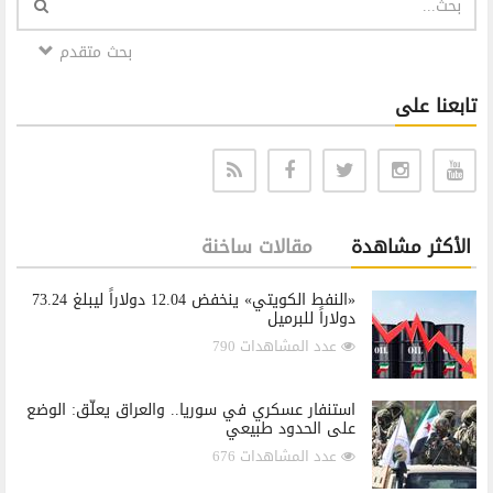
بحث متقدم
تابعنا على
الأكثر مشاهدة
مقالات ساخنة
«النفط الكويتي» ينخفض 12.04 دولاراً ليبلغ 73.24
دولاراً للبرميل
عدد المشاهدات 790
استنفار عسكري في سوريا.. والعراق يعلّق: الوضع
على الحدود طبيعي
عدد المشاهدات 676