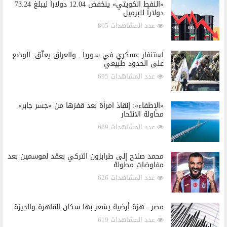
«النفط الكويتي» ينخفض 12.04 دولاراً ليبلغ 73.24
دولاراً للبرميل
عدد المشاهدات 805
استنفار عسكري في سوريا.. والعراق يعلّق: الوضع
على الحدود طبيعي
عدد المشاهدات 695
«الإطفاء»: إنقاذ امرأة بعد قفزها من «جسر جابر»
محاولة الانتحار
عدد المشاهدات 689
محمد صلاح إلى طرابزون التركي بعقد لموسمين بعد
مفاوضات مطولة
عدد المشاهدات 626
مصر.. هزة أرضية يشعر بها سكان القاهرة والجيزة
عدد المشاهدات 619