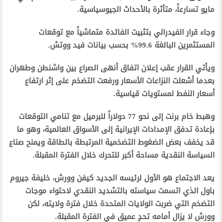
مايو تسارعاً، متأثرة بالأحداث الجيوسياسية.
وجاء قرار الفيدرالي بتثبيت الفائدة متماشياً مع توقعات
المستثمرين البالغة 99.6% بحسب بيانات فيد ووتش.
ويأتي القرار عقب إعلان اتفاق أنهى الصراع بين واشنطن وطهران
بعدما أشعلت النزاعات الأسعار ورفعت التضخم على إثر ارتفاع
أسعار النفط لمستويات قياسية.
وهبط خام برنت إلى نحو 77 دولاراً للبرميل مع تنامي التوقعات
بإعادة تدفق الإمدادات الإيرانية إلى الأسواق العالمية، وهو ما
قد يخفف بعض الضغوط التضخمية المرتبطة بالطاقة ويمنح صناع
السياسة النقدية مساحة أكبر للتحرك خلال الفترة المقبلة.
يعد الاجتماع هو الأول لرئيسه الجديد كيفن وورش، خليفة جيروم
باول الذي اتسمت سياسته بالتشديد النقدي لاحتواء موجات
التضخم التي ضربت الولايات المتحدة خلال فترة ولايته، لكن
وورش لا يزال أمامه تحدٍ عميق في الفترة المقبلة.