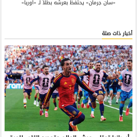
«سان جرمان» يحتفظ بعرشه بطلاً لـ «أوربا»
أخبار ذات صلة
رياضة