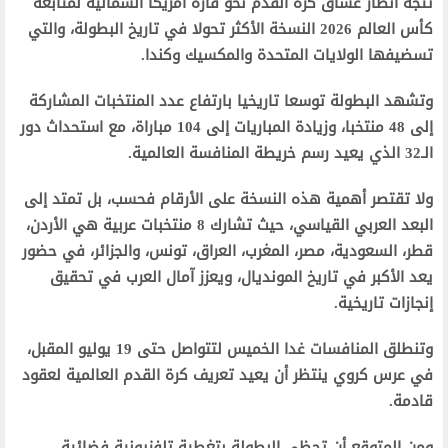
تتجه أنظار عشاق كرة القدم نحو قارة أمريكا الشمالية لمتابعة
كأس العالم 2026 النسخة الأكثر تحولا في تاريخ البطولة، والتي
تسضيفها الولايات المتحدة والمكسيك وكندا.
وتشهد البطولة توسعا تاريخيا بارتفاع عدد المنتخبات المشاركة
إلى 48 منتخبا، وزيادة المباريات إلى 104 مباراة، مع استحداث دور
الـ32 الذي يعيد رسم خريطة المنافسة العالمية.
ولا تقتصر أهمية هذه النسخة على الأرقام فحسب، بل تمتد إلى
البعد العربي القياسي، حيث تشارك 8 منتخبات عربية هي الأردن،
قطر، السعودية، مصر، المغرب، العراق، تونس، والجزائر، في حضور
يعد الأكبر في تاريخ المونديال، ويعزز آمال العرب في تحقيق
إنجازات تاريخية.
وتنطلق المنافسات غدا الخميس لتتواصل حتى 19 يوليو المقبل،
في عرس كروي ينتظر أن يعيد تعريف كرة القدم العالمية لعقود
قادمة.
ومن المتوقع أن تحظى البطولة بتغطية تلفزيونية فضائية