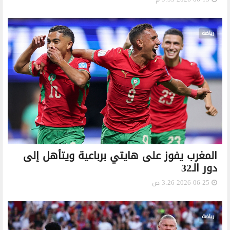
رياضة
المغرب يفوز على هايتي برباعية ويتأهل إلى
دور الـ32
2026-06-25 3:26 ص
رياضة