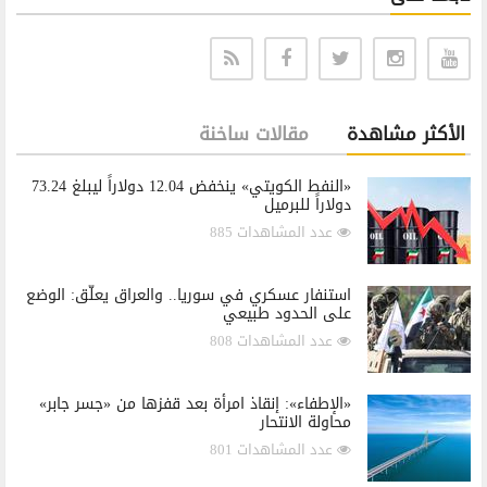
الأكثر مشاهدة
مقالات ساخنة
«النفط الكويتي» ينخفض 12.04 دولاراً ليبلغ 73.24
دولاراً للبرميل
عدد المشاهدات 885
استنفار عسكري في سوريا.. والعراق يعلّق: الوضع
على الحدود طبيعي
عدد المشاهدات 808
«الإطفاء»: إنقاذ امرأة بعد قفزها من «جسر جابر»
محاولة الانتحار
عدد المشاهدات 801