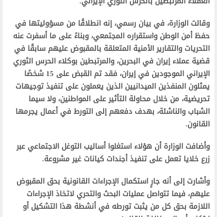
العملاء المرتبطين بالحرس الثوري الإيراني.
وقالت الوزارة، في بيان رسمي، إنه انطلاقًا من مسؤوليتها في
حفظ أمن الوطن واستقراره المجتمعي، وبناءً على ما أسفرت عنه
التحريات والتقارير الأمنية المتعلقة بالمقبوض عليهم سابقًا في
قضية عملاء إيران في البحرين، والمرتبطين بوكلاء الحرس الثوري
الإيراني الموجودين في إيران، فقد تم القبض على 15 شخصًا
يمثلون المنفذين الميدانيين الذين يعملون على تنفيذ توجيهات
تحريضية، من خلال محاولة التأثير على المواطنين، ولا سيما
الشباب والناشئة، بهدف دفعهم إلى التورط في أعمال يجرمها
القانون.
وأضافت الوزارة أن هؤلاء استغلوا أساليب التوغل الاجتماعي عبر
زرع خلايا تعمل على تنفيذ أجندات كيانات غير مشروعة.
وأشارت إلى أنه جارٍ استكمال الإجراءات القانونية بحق المقبوض
عليهم، فيما تتواصل عمليات البحث والتحري لاتخاذ الإجراءات
اللازمة بحق كل من يثبت تورطه في أنشطة هذا التشكيل أو