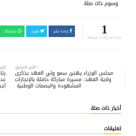
وسوم ذات صلة
1
إعادة نشر
تغريد
مشاركة
مرة تم إعادة نشرها
الخبر السابق
الخب
‏مجلس الوزراء‬⁩ يهنئ سمو ولي العهد بذكرى
رئا
ولاية العهد: مسيرة مباركة حافلة بالإنجازات
عدم
المشهودة والبصمات الوطنية ‏
أجس
أخبار ذات صلة
تعليقات