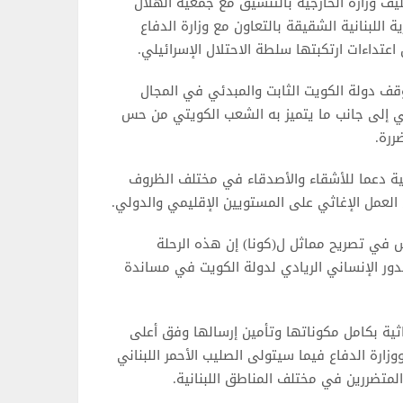
ليف وزارة الخارجية بالتنسيق مع جمعية الهلال
 اللبنانية الشقيقة بالتعاون مع وزارة الدفاع
اعتداءات ارتكبتها سلطة الاحتلال الإسرائيلي.
قف دولة الكويت الثابت والمبدئي في المجال
ني إلى جانب ما يتميز به الشعب الكويتي من حس
ررة.
ية دعما للأشقاء والأصدقاء في مختلف الظروف
 العمل الإغاثي على المستويين الإقليمي والدولي.
 في تصريح مماثل ل(كونا) إن هذه الرحلة
لدور الإنساني الريادي لدولة الكويت في مساندة
ثية بكامل مكوناتها وتأمين إرسالها وفق أعلى
وزارة الدفاع فيما سيتولى الصليب الأحمر اللبناني
متضررين في مختلف المناطق اللبنانية.