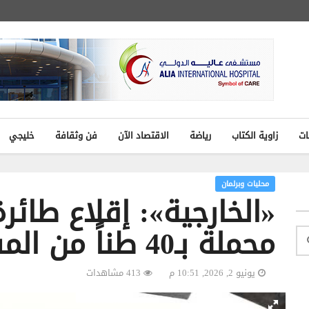
ات
زاوية الكتاب
رياضة
الاقتصاد الآن
فن وثقافة
خليجي
محليات وبرلمان
«الخارجية»: إقلاع طائرة
محملة بـ40 طناً من المساعدات
يونيو 2, 2026, 10:51 م
413 مشاهدات