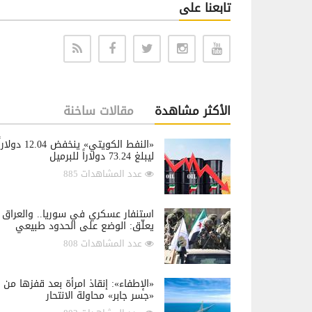
تابعنا على
الأكثر مشاهدة
مقالات ساخنة
«النفط الكويتي» ينخفض 12.04 دولار
ليبلغ 73.24 دولاراً للبرميل
عدد المشاهدات 885
استنفار عسكري في سوريا.. والعراق
يعلّق: الوضع على الحدود طبيعي
عدد المشاهدات 808
«الإطفاء»: إنقاذ امرأة بعد قفزها من
«جسر جابر» محاولة الانتحار