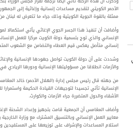
وذكرت أن هذه الرحلة تأتي ايضا ترجمة لقرار مجلس الوزراء بتك
الأحمر الكويتي لتقديم مساعدات إنسانية وإغاثية إلى الجمهورية
ممثلة بالقوة الجوية الكويتية وذلك جراء ما تتعرض له لبنان من 
وأضافت أن تنفيذ هذا الجسر الجوي الإغاثي يأتي استكمالا لمو
الإنساني والذي توج بتسمية دولة الكويت مركزا للعمل الإنسا
إنساني متأصل يعكس قيم العطاء والتضامن مع الشعوب المتض
وشددت على أن دولة الكويت تواصل جهودها الإنسانية والإغاث
والأزمات انطلاقا من مسؤوليتها الإنسانية ودورها الريادي في
من جهته قال رئيس مجلس إدارة (الهلال الأحمر) خالد المغامس
الإنسانية تأتي تجسيدا لتوجيهات القيادة الحكيمة واستمرارا ل
الأشقاء والدول المتضررة جراء الأزمات والكوارث.
وأضاف المغامس أن الجمعية قامت بتجهيز وإعداد الشحنة الإغا
معايير العمل الإنساني وبالتنسيق المشترك مع وزارة الخارجية و
استلام المساعدات والإشراف على توزيعها على المستفيدين وال