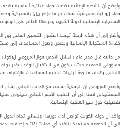
وأوضح أن الشحنة الإغاثية تضمنت مواد غذائية أساسية تهدف إ
مواد إيوائية ومعيشية شملت خياما و(طرابيل) بلاستيكية وحص
الاستجابة الإنسانية لدولة الكويت وحرصها الدائم على الوقو
وأشار إلى أن هذه الرحلة تجسد استمرار التنسيق الفاعل بين ال
كفاءة الاستجابة الإنسانية ويضمن وصول المساعدات إلى مستح
من جانبه قال مدير عام (الهلال الأحمر) فواز المزروعي ل(كونا) إ
مسؤولي الجمعية حيث سيكون في استقبال الوفد سفير دولة الك
اللبناني بهدف متابعة ترتيبات تسليم المساعدات والإشراف على
وأوضح المزروعي أن الجمعية نسقت مع الجانب اللبناني بشأن آل
المستفيدين لافتا إلى أن الصليب الأحمر اللبناني سيتولى عمليات
تفصيلية حول سير العملية الإنسانية.
وأكد أن دولة الكويت تواصل أداء دورها الإنساني تجاه الدول ال
الى أن الجمعية مستعدة لتنفيذ أي حملات إغاثية إضافية لدعم 