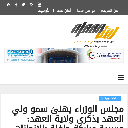
عن الجريدة
تواصل معنا
أعلن معنا
الأرشيف
محليات وبرلمان
‏مجلس الوزراء‬⁩ يهنئ سمو ولي
العهد بذكرى ولاية العهد: