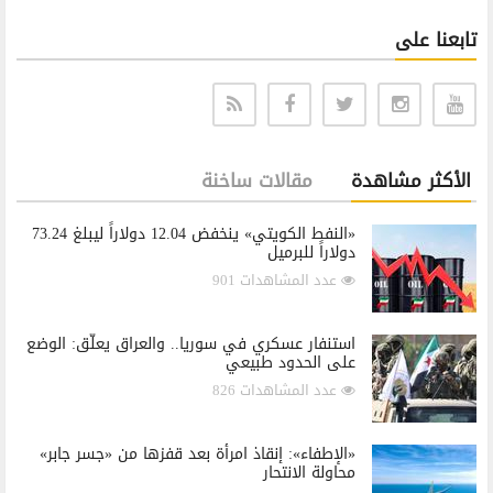
تابعنا على
الأكثر مشاهدة
مقالات ساخنة
«النفط الكويتي» ينخفض 12.04 دولاراً ليبلغ 73.24
دولاراً للبرميل
عدد المشاهدات 901
استنفار عسكري في سوريا.. والعراق يعلّق: الوضع
على الحدود طبيعي
عدد المشاهدات 826
«الإطفاء»: إنقاذ امرأة بعد قفزها من «جسر جابر»
محاولة الانتحار