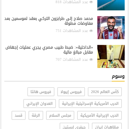
عدد المشاهدات 818
محمد صلاح إلى طرابزون التركي بعقد لموسمين بعد
مفاوضات مطولة
عدد المشاهدات 751
«الداخلية»: ضبط طبيب مصري يجري عمليات إجهاض
مقابل مبالغ مالية
عدد المشاهدات 707
وسوم
كأس العالم 2026
فيروس إيبولا
فيروس هانتا
الحرب الأمريكية الإسرائيلية الإيرانية
العدوان الإيراني
الحرب الإيرانية الأمريكية
مجلس السلام
الرقة
قسد
مظاهرات إيران
جيفري إبستين