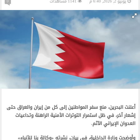
يونيو 2, 2026, 6:40 م
1141 مشاهدات
0
أعلنت البحرين، منع سفر المواطنين إلى كل من إيران والعراق حتى
إشعار آخر، في ظل استمرار التوترات الأمنية الراهنة وتداعيات
العدوان الإيراني الآثم.
وأوضحت وزارة الداخلية، في بيان، نشرته «وكالة بنا للأنباء»