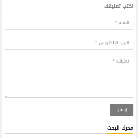
اكتب تعليقك
إرسال
محرك البحث