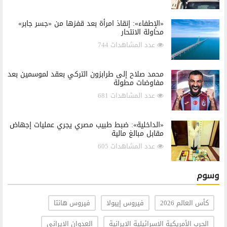
«الإطفاء»: إنقاذ امرأة بعد قفزها من «جسر جابر»
محاولة الانتحار
عدد المشاهدات 744
محمد صلاح إلى طرابزون التركي بعقد لموسمين بعد
مفاوضات مطولة
عدد المشاهدات 681
«الداخلية»: ضبط طبيب مصري يجري عمليات إجهاض
مقابل مبالغ مالية
عدد المشاهدات 605
وسوم
كأس العالم 2026
فيروس إيبولا
فيروس هانتا
الحرب الأمريكية الإسرائيلية الإيرانية
العدوان الإيراني