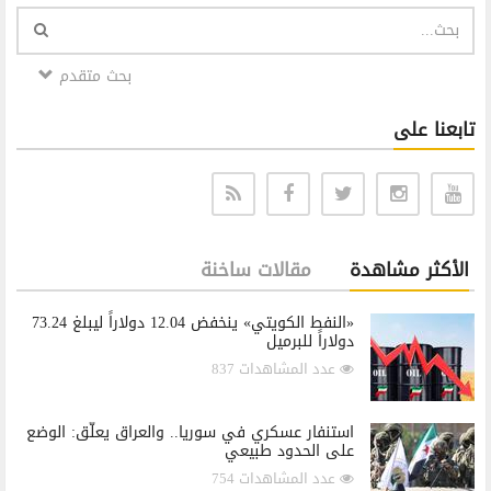
بحث متقدم
تابعنا على
الأكثر مشاهدة
مقالات ساخنة
«النفط الكويتي» ينخفض 12.04 دولاراً ليبلغ 73.24
دولاراً للبرميل
عدد المشاهدات 837
استنفار عسكري في سوريا.. والعراق يعلّق: الوضع
على الحدود طبيعي
عدد المشاهدات 754