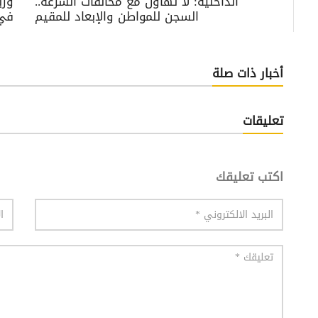
الداخلية: لا تهاون مع مخالفات السرعة..
وزي
السجن للمواطن والإبعاد للمقيم
في هروب 3
أخبار ذات صلة
تعليقات
اكتب تعليقك