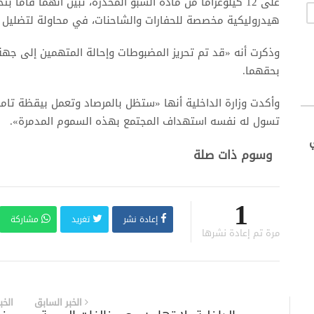
على 12 كيلوغراماً من مادة الشبو المخدرة، تبين أنهما قاما
هيدروليكية مخصصة للحفارات والشاحنات، في محاولة لتضليل رج
وذكرت أنه «قد تم تحريز المضبوطات وإحالة المتهمين إلى جهة ا
بحقهما.
وأكدت وزارة الداخلية أنها «ستظل بالمرصاد وتعمل بيقظة تامة
تسول له نفسه استهداف المجتمع بهذه السموم المدمرة».
وسوم ذات صلة
1
إعادة نشر
تغريد
مشاركة
مرة تم إعادة نشرها
الخبر السابق
الخب