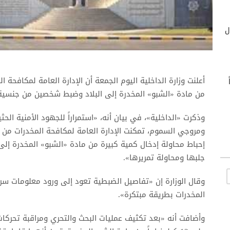
ول
أعلنت وزارة الداخلية اليوم الجمعة أن الإدارة العامة لمكافحة
اً
من مادة «الشبو» المخدرة إلى البلاد وضبط شخصين من جنسية ع
وذكرت «الداخلية»، في بيان أنه، «استمراراً للجهود الأمنية الح
ومروجي السموم، تمكنت الإدارة العامة لمكافحة المخدرات من 
إحباط محاولة إدخال كمية كبيرة من مادة «الشبو» المخدرة إ
جلبها ومحاولة تمريرها».
وقال الوزارة إن «تفاصيل الضبطية تعود إلى ورود معلومات س
المخدرات بطريقة مبتكرة».
وأضافت أنه «بعد تكثيف عمليات البحث والتحري ومراقبة تحركات 