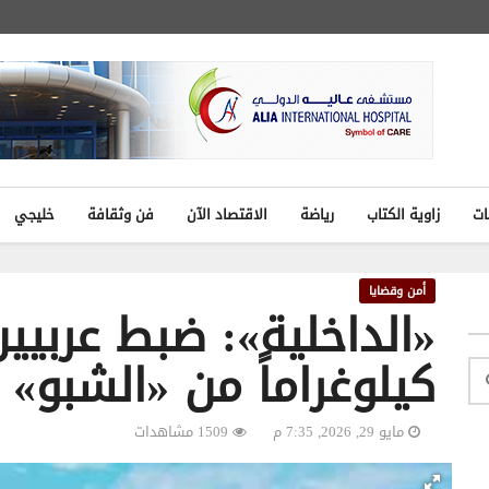
ات
زاوية الكتاب
رياضة
الاقتصاد الآن
فن وثقافة
خليجي
أمن وقضايا
كيلوغراماً من «الشبو»
مايو 29, 2026, 7:35 م
1509 مشاهدات