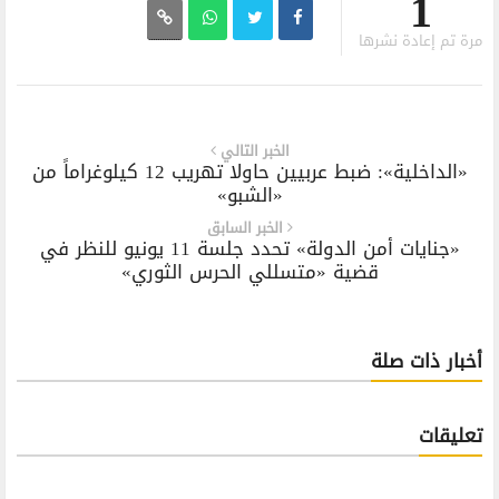
1
مرة تم إعادة نشرها
الخبر التالي
«الداخلية»: ضبط عربيين حاولا تهريب 12 كيلوغراماً من
«الشبو»
الخبر السابق
«جنايات أمن الدولة» تحدد جلسة 11 يونيو للنظر في
قضية «متسللي الحرس الثوري»
أخبار ذات صلة
تعليقات