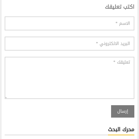
اكتب تعليقك
إرسال
محرك البحث