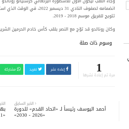
وجاء اللقب ليكون الأول للأسطورة البرتغالي كرستيانو رونالد
انضمامه لصفوف النادي 31 ديسمبر
تتويج للفريق موسم 2018 - 2019.
وكان رونالدو قد توّج مع النصر بلقب كأس خادم الحرمين الشريفين لموسم 
وسوم ذات صلة
1
إعادة نشر
تغريد
مشاركة
مرة تم إعادة نشرها
الخبر السابق
الخب
أحمد اليوسف رئيساً لـ «اتحاد القدم» للدورة
بها
«21»
«2026 - 2030»