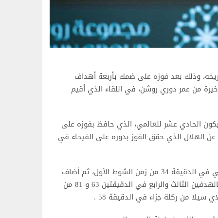
 النصر، لقب الدوري السعودي للمرة 11 في تاريخه، وذلك بعد فوزه على ضمك بأربعة أهداف
دف في اللقاء الذي جمع الفريقين ضمن الجولة 34، الأخيرة من عمر دوري روشن، في اللقاء الذي أقيم
يكون الحادي عشر للعالمي، الذي حافظ بفوزه على
إلى 86 نقطة بفارق نقطتين عن الهلال الذي حقق الفوز بدوره على الفيحاء في
وجاءت أهداف المباراة للعالمي عن طريق السنغالي ساديو ماني في الدقيقة 34 من زمن الشوط الأول، ثم أضاف
كينغسلي كومان الهدف الثاني في الدقيقة 52 وعزز رونالدو بالهدفين الثالث والرابع في الدقيقتين 63 و 81 من
يلا من ركلة جزاء في الدقيقة 58 .