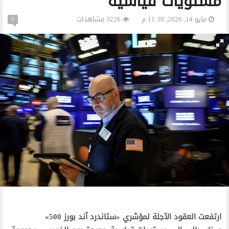
مستويات قياسية
مايو 14, 2026, 11:30 م
3226 مشاهدات
0
ارتفعت العقود الآجلة لمؤشري «ستاندرد آند بورز 500»