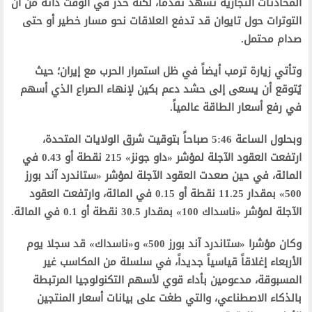
المحادثات التجارية تشهد تقدماً، لكنه حذر في الوقت ذاته من أن
التوترات حول تايوان قد تدفع العلاقات نحو مسار خطير أو حتى
صدام محتمل.
وتأتي زيارة ترمب أيضاً في ظل استمرار الحرب مع إيران؛ حيث
يُتوقع أن يسعى إلى حشد دعم بكين لإنهاء الصراع الذي أسهم
في رفع أسعار الطاقة عالمياً.
وبحلول الساعة 5:46 صباحاً بتوقيت شرق الولايات المتحدة،
ارتفعت العقود الآجلة لمؤشر «داو جونز» 215 نقطة أو 0.43 في
المائة، في حين صعدت العقود الآجلة لمؤشر «ستاندرد آند بورز
500» بمقدار 11.25 نقطة أو 0.15 في المائة، وارتفعت العقود
الآجلة لمؤشر «ناسداك 100» بمقدار 30.5 نقطة أو 0.1 في المائة.
وكان مؤشرا «ستاندرد آند بورز 500» و«ناسداك» قد سجلا يوم
الأربعاء إغلاقاً قياسياً جديداً، في سلسلة من المكاسب غير
المسبوقة، مدعومين بأداء قوي لأسهم التكنولوجيا المرتبطة
بالذكاء الاصطناعي، والتي طغت على بيانات أسعار المنتجين