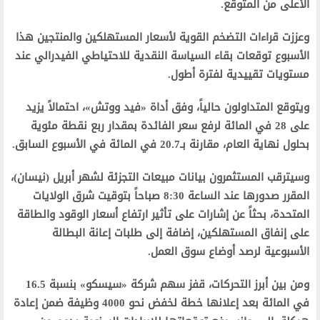
الأعلى من المتوقع.
وعززت قراءات التضخم القوية لأسعار المستهلكين والمنتجين هذا
الأسبوع توقعات بقاء السياسة النقدية للاحتياطي الفيدرالي عند
مستويات تقييدية لفترة أطول.
ويتوقع المتداولون حالياً، وفق أداة «فيد ووتش»، احتمالاً يزيد
على 28 في المائة لرفع سعر الفائدة بمقدار ربع نقطة مئوية
بحلول نهاية العام، مقارنة بـ20.7 في المائة في الأسبوع السابق.
وسيترقب المستثمرون بيانات مبيعات التجزئة لشهر أبريل (نيسان)،
المقرر صدورها عند الساعة 8:30 صباحاً بتوقيت شرق الولايات
المتحدة، بحثاً عن إشارات على تأثير ارتفاع أسعار الوقود والطاقة
على إنفاق المستهلكين، إضافة إلى طلبات إعانة البطالة
الأسبوعية لرصد أوضاع سوق العمل.
ومن بين أبرز التحركات، قفز سهم شركة «سيسكو» بنسبة 16.5
في المائة بعد إعلانها خطة لخفض نحو 4000 وظيفة ضمن إعادة