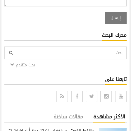
إرسال
محرك البحث
بحث متقدم
تابعنا على
الأكثر مشاهدة
مقالات ساخنة
«النفط الكويتي» ينخفض 12.04 دولاراً ليبلغ 73.24