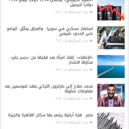
دولاراً للبرميل
عدد المشاهدات 812
استنفار عسكري في سوريا.. والعراق يعلّق: الوضع
على الحدود طبيعي
عدد المشاهدات 705
«الإطفاء»: إنقاذ امرأة بعد قفزها من «جسر جابر»
محاولة الانتحار
عدد المشاهدات 697
محمد صلاح إلى طرابزون التركي بعقد لموسمين بعد
مفاوضات مطولة
عدد المشاهدات 634
مصر.. هزة أرضية يشعر بها سكان القاهرة والجيزة
عدد المشاهدات 626