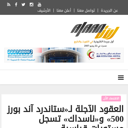
عن الجريدة
تواصل معنا
أعلن معنا
الأرشيف
الاقتصاد الآن
العقود الآجلة لـ«ستاندرد آند بورز
500» و«ناسداك» تسجل