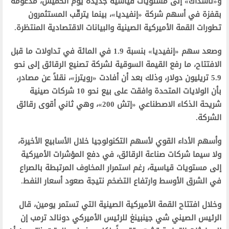
و«ناسداك» إلى مستويات قياسية جديدة يوم الخميس، مدعومة
بقفزة في أسهم شركة «إنفيديا»، بينما يترقّب المستثمرون
تطورات القمة الأميركية الصينية والبيانات الاقتصادية المنتظرة.
وصعد سهم «إنفيديا» بنسبة 1.9 في المائة في تداولات ما قبل
الافتتاح، ما رفع القيمة السوقية لشركة تصنيع الرقائق إلى نحو
5.9 تريليون دولار، وذلك بعد أن أفادت «رويترز»، نقلاً عن مصادر،
بأن الولايات المتحدة وافقت على بيع نحو 10 شركات صينية
شريحة الذكاء الاصطناعي «إتش 200»، وهي ثاني أقوى رقائق
الشركة.
وأسهم الأداء القوي لأسهم التكنولوجيا خلال الأسابيع الأخيرة،
ولا سيما شركات صناعة الرقائق، في دفع المؤشرات الأميركية
إلى مستويات قياسية، رغم استمرار المخاوف المرتبطة بالصراع
في الشرق الأوسط وارتفاع التضخم نتيجة صعود أسعار النفط.
وخلال افتتاح القمة الأميركية الصينية التي تستمر يومين، قال
الرئيس الصيني شي جينبينغ للرئيس الأميركي دونالد ترمب إن