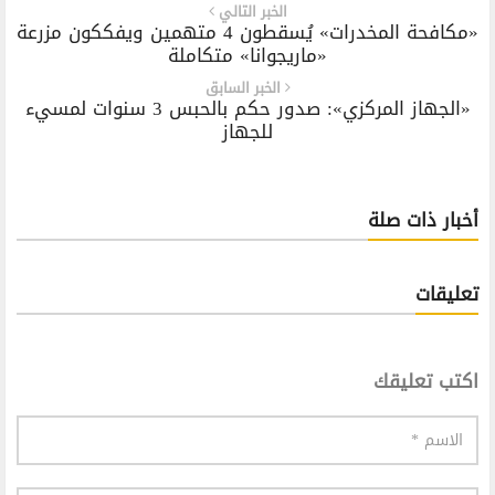
الخبر التالي
«مكافحة المخدرات» يُسقطون 4 متهمين ويفككون مزرعة
«ماريجوانا» متكاملة
الخبر السابق
«الجهاز المركزي»: صدور حكم بالحبس 3 سنوات لمسيء
للجهاز
أخبار ذات صلة
تعليقات
اكتب تعليقك