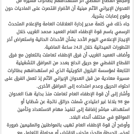
ومجمع القطاع النفطي اثر استهدافهم بطائرات مسيرة من
العدوان الإيراني الآثم مبنية أن الأضرار اقتصرت على الماديات دون
وقوع إصابات بشرية.
جاء ذلك في كلمة مدير إدارة العلاقات العامة والإعلام المتحدث
الرسمي باسم قوة الإطفاء العام العميد محمد الغريب خلال
الإيجاز الإعلامي اليوم الأحد بشأن الأحداث الحالية واستعراض آخر
التطورات الميدانية خلال الـ24 ساعة الماضية.
وأضاف العميد الغريب أن فرق الإطفاء تعاملت بالتعاون مع فرق
القطاع النفطي مع حريق اندلع بعدد من المرافق التشغيلية
التابعة لمؤسسة البترول الكويتية الذي تم استهدافهم بطائرات
مسيرة معادية من قبل العدوان الإيراني الآثم إذ تعمل الفرق على
احتواء الحريق وعدم امتداده إلى المرافق الأخرى.
وأشار إلى أن قوة الإطفاء العام تعاملت منذ بداية هذا العدوان
مع 98 بلاغا غير اعتيادي شملت حرائق ناتجة عن شظايا أو
استهداف مباشر إضافة إلى تنفيذ مهام الاستعداد وتأمين
المواقع في مختلف أنحاء البلاد.
وأوضح أن قوة الإطفاء العام تهيب بالمواطنين والمقيمين ضرورة
توخي الحيطة والحذر وتجنب الاقتراب أو محاولة التعامل مع