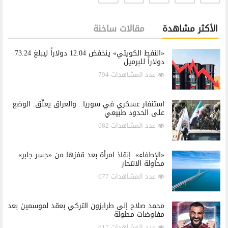
الأكثر مشاهدة
مقالات ساخنة
«النفط الكويتي» ينخفض 12.04 دولاراً ليبلغ 73.24
دولاراً للبرميل
عدد المشاهدات 794
استنفار عسكري في سوريا.. والعراق يعلّق: الوضع
على الحدود طبيعي
عدد المشاهدات 682
«الإطفاء»: إنقاذ امرأة بعد قفزها من «جسر جابر»
محاولة الانتحار
عدد المشاهدات 677
محمد صلاح إلى طرابزون التركي بعقد لموسمين بعد
مفاوضات مطولة
عدد المشاهدات 617