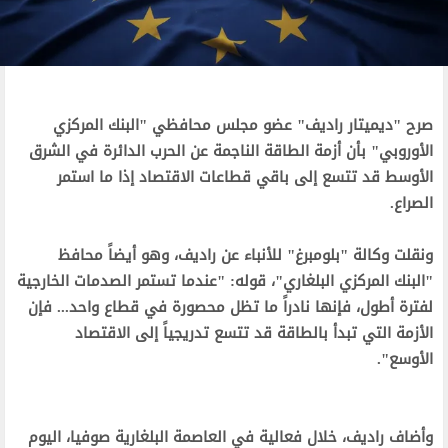
‫صرح "ديميتار راديف" عضو مجلس محافظي "البنك المركزي
الأوروبي" بأن أزمة الطاقة الناجمة عن الحرب الدائرة في الشرق
الأوسط قد تتسع إلى باقي قطاعات الاقتصاد إذا ما استمر
الصراع.‬
‫ونقلت وكالة "بلومبرغ" للأنباء عن راديف، وهو أيضاً محافظ
"البنك المركزي البلغاري"، قوله: "عندما تستمر الصدمات الخارجية
لفترة أطول، فإنها نادراً ما تظل محصورة في قطاع واحد... فإن
الأزمة التي تبدأ بالطاقة قد تتسع تدريجياً إلى الاقتصاد
الأوسع".‬
‫وأضاف راديف، خلال فعالية في العاصمة البلغارية صوفيا، اليوم