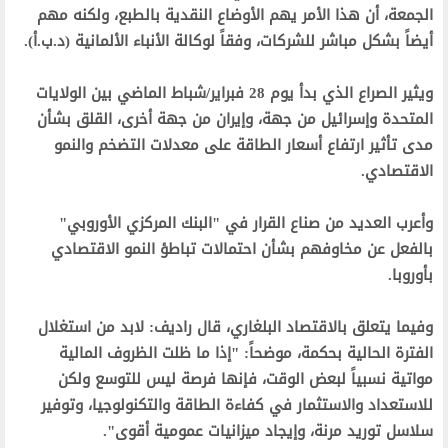
الجمعة، أن هذا الأمر يهم الأوضاع النقدية بالطبع، ولكنه مهم
أيضاً بشكل مباشر للشركات، وفقاً لوكالة الأنباء الألمانية (د.ب.أ).‬
‫ويثير الصراع الذي بدأ يوم 28 فبراير/شباط الماضي بين الولايات
المتحدة وإسرائيل من جهة، وإيران من جهة أخرى، القلق بشأن
مدى تأثير ارتفاع أسعار الطاقة على معدلات التضخم والنمو
الاقتصادي.‬
‫وأعرب العديد من صناع القرار في "البنك المركزي الأوروبي"
بالفعل عن مخاوفهم بشأن احتمالات تباطؤ النمو الاقتصادي
بأوروبا.‬
‫وفيما يتعلق بالاقتصاد البلغاري، قال راديف: لابد من استغلال
الفترة الحالية بحكمة، موضحاً: "إذا ما ظلت الظروف المالية
مواتية نسبياً لبعض الوقت، فإنها فرصة ليس للتوسع ولكن
للاستعداد والاستثمار في كفاءة الطاقة والتكنولوجيا، وتوفير
سلاسل توريد مرنة، وإيجاد ميزانيات عمومية أقوى".‬