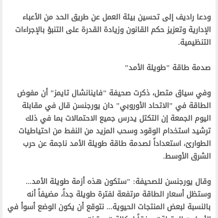
‫ودعا راديف إلى تحسين بيئة العمل عن طريق الحد من الأعباء
الإدارية وتعزيز حكم القانون وزيادة القدرة على التنبؤ بالإجراءات
التنظيمية.‬
‫صدمة طاقة "طويلة الأمد"‬
‫وفي سياق متصل، ذكرت صحيفة "فاينانشال تايمز" أن مفوض
الطاقة في "الاتحاد الأوروبي" دان يورجنسن قال في مقابلة
اليوم الجمعة إن التكتل يدرس جميع الاحتمالات بما في ذلك
ترشيد استخدام الوقود وسحب المزيد من النفط من احتياطيات
الطوارئ، استعداداً لصدمة طاقة طويلة الأمد ناجمة عن حرب
الشرق الأوسط.‬
‫وقال يورجنسن للصحيفة: "ستكون هذه أزمة طويلة الأمد...
وستظل أسعار الطاقة مرتفعة لفترة طويلة جداً، مضيفاً أنه
بالنسبة لبعض المنتجات الحيوية... نتوقع أن يكون الوضع أسوأ في