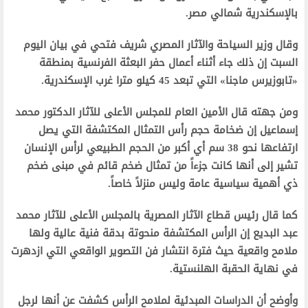
بالإسكندرية شمالي مصر.
وقال وزير السياحة والآثار المصري شريف فتحي في بيان اليوم
السبت إن ذلك جاء أثناء أعمال حفر البعثة الفرنسية بمنطقة
«تابوزيرس ماجنا» التي تبعد 45 كيلو مترا غرب الإسكندرية.
ومن جهته قال الأمين العام للمجلس الأعلى للآثار الدكتور محمد
إسماعيل إن ضخامة حجم رأس التمثال المكتشفة التي يصل
ارتفاعها نحو 38 سم أي أكبر من الحجم الطبيعي لرأس الإنسان
تشير إلى أنها كانت جزءاً من تمثال ضخم قائم في مبنى ضخم
ذي أهمية سياسية عامة وليس منزلاً خاصاً.
كما قال رئيس قطاع الآثار المصرية بالمجلس الأعلى للآثار محمد
عبد البديع إن الرأس المكتشفة منحوتة بدقة فنية عالية ولها
ملامح واقعية حيث فترة انتشار فن التصوير الواقعي التي ازدهرت
في نهاية الحقبة الهلنستية.
وأوضح أن الدراسات المبدئية لملامح الرأس كشفت عن أنها لرجل